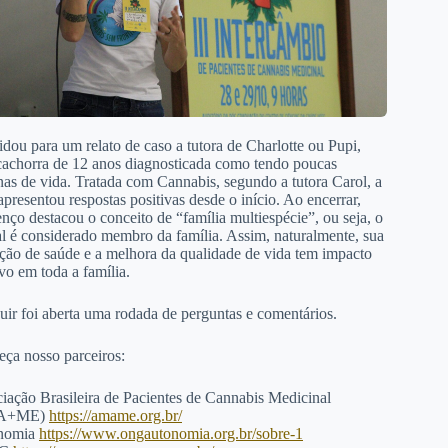
dou para um relato de caso a tutora de Charlotte ou Pupi,
achorra de 12 anos diagnosticada como tendo poucas
as de vida. Tratada com Cannabis, segundo a tutora Carol, a
apresentou respostas positivas desde o início. Ao encerrar,
nço destacou o conceito de “família multiespécie”, ou seja, o
l é considerado membro da família. Assim, naturalmente, sua
ção de saúde e a melhora da qualidade de vida tem impacto
ivo em toda a família.
uir foi aberta uma rodada de perguntas e comentários.
ça nosso parceiros:
iação Brasileira de Pacientes de Cannabis Medicinal
A+ME)
https://amame.org.br/
nomia
https://www.ongautonomia.org.br/sobre-1