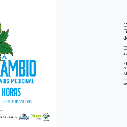
C
G
d
E
2
–
F
A
Me
c
se