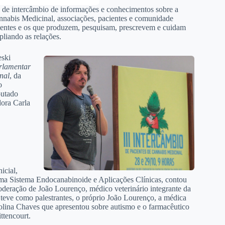
o de intercâmbio de informações e conhecimentos sobre a
annabis Medicinal, associações, pacientes e comunidade
cientes e os que produzem, pesquisam, prescrevem e cuidam
liando as relações.
eski
rlamentar
nal
, da
o
putado
ora Carla
icial,
ma Sistema Endocanabinoide e Aplicações Clínicas, contou
deração de João Lourenço, médico veterinário integrante da
teve como palestrantes, o próprio João Lourenço, a médica
olina Chaves que apresentou sobre autismo e o farmacêutico
ttencourt.