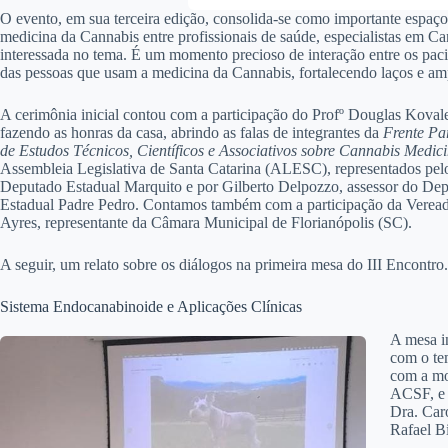
O evento, em sua terceira edição, consolida-se como importante espaç
medicina da Cannabis entre profissionais de saúde, especialistas em C
interessada no tema. É um momento precioso de interação entre os pa
das pessoas que usam a medicina da Cannabis, fortalecendo laços e amp
A cerimônia inicial contou com a participação do Profº Douglas Koval
fazendo as honras da casa, abrindo as falas de integrantes da
Frente Pa
de Estudos Técnicos, Científicos e Associativos sobre Cannabis Medici
Assembleia Legislativa de Santa Catarina (ALESC), representados pel
Deputado Estadual Marquito e por Gilberto Delpozzo, assessor do De
Estadual Padre Pedro. Contamos também com a participação da Veread
Ayres, representante da Câmara Municipal de Florianópolis (SC).
A seguir, um relato sobre os diálogos na primeira mesa do III Encontro.
Sistema Endocanabinoide e Aplicações Clínicas
A mesa in
com o te
com a mo
ACSF, e 
Dra. Car
Rafael Bi