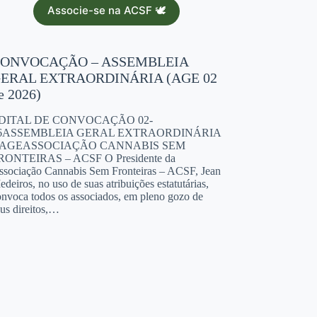
Associe-se na ACSF 🕊️
ONVOCAÇÃO – ASSEMBLEIA
CONVOCAÇÃO 
ERAL EXTRAORDINÁRIA (AGE 02
GERAL ORDINÁ
e 2026)
EDITAL DE CON
01/26ASSEMBLEI
DITAL DE CONVOCAÇÃO 02-
AGOASSOCIAÇÃO
6ASSEMBLEIA GERAL EXTRAORDINÁRIA
FRONTEIRAS – ACS
 AGEASSOCIAÇÃO CANNABIS SEM
Associação Cannabis
RONTEIRAS – ACSF O Presidente da
Medeiros, no uso de s
ssociação Cannabis Sem Fronteiras – ACSF, Jean
convoca todos os ass
deiros, no uso de suas atribuições estatutárias,
seus direitos,…
onvoca todos os associados, em pleno gozo de
us direitos,…