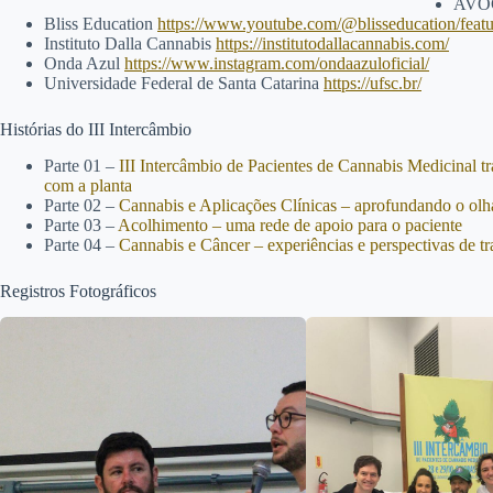
AV
Bliss Education
https://www.youtube.com/@blisseducation/feat
Instituto Dalla Cannabis
https://institutodallacannabis.com/
Onda Azul
https://www.instagram.com/ondaazuloficial/
Universidade Federal de Santa Catarina
https://ufsc.br/
Histórias do III Intercâmbio
Parte 01 –
III Intercâmbio de Pacientes de Cannabis Medicinal tra
com a planta
Parte 02 –
Cannabis e Aplicações Clínicas – aprofundando o olha
Parte 03 –
Acolhimento – uma rede de apoio para o paciente
Parte 04 –
Cannabis e Câncer – experiências e perspectivas de t
Registros Fotográficos