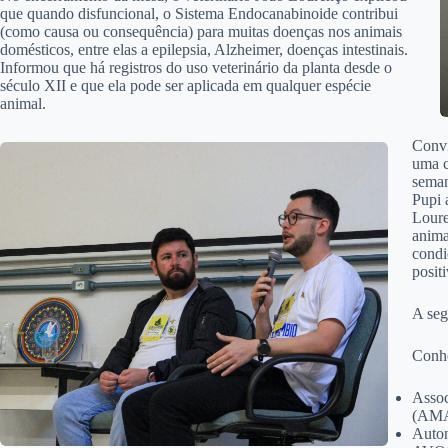
que quando disfuncional, o Sistema Endocanabinoide contribui
(como causa ou consequência) para muitas doenças nos animais
domésticos, entre elas a epilepsia, Alzheimer, doenças intestinais.
Informou que há registros do uso veterinário da planta desde o
século XII e que ela pode ser aplicada em qualquer espécie
animal.
Convi
uma c
seman
Pupi 
Loure
anima
condi
posit
A seg
Conhe
Assoc
(AM
Auto