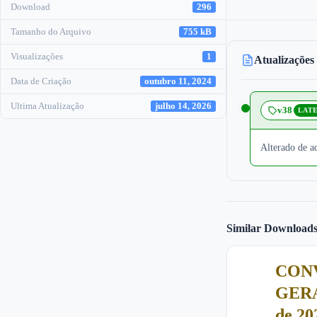
Download
296
Tamanho do Arquivo
755 kB
Visualizações
1
Atualizações
Data de Criação
outubro 11, 2024
Ultima Atualização
julho 14, 2026
v38
LAT
Alterado de 
Similar Download
CON
GERA
de 20