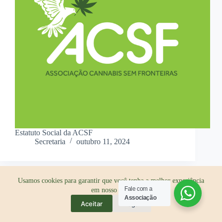
Estatuto Social da ACSF
Secretaria
outubro 11, 2024
Usamos cookies para garantir que você tenha a melhor experiência
Fale com a
em nosso site.
Associação
Aceitar
Negar
Cannabis Sem Fronteiras é movida por Pachamama
❤