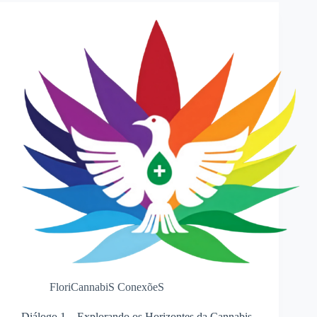
FloriCannabiS ConexõeS
Diálogo 1 – Explorando os Horizontes da Cannabis