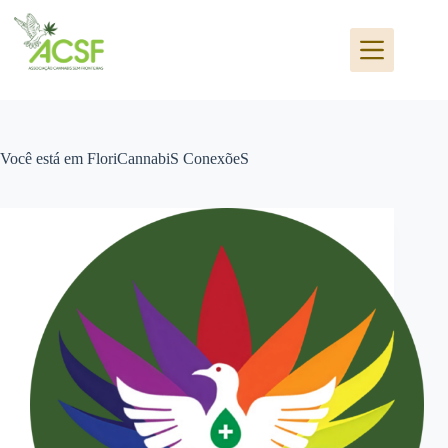
Pular
para
o
conteúdo
Você está em
FloriCannabiS ConexõeS