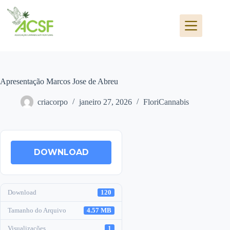
Pular
para
o
conteúdo
Apresentação Marcos Jose de Abreu
criacorpo
janeiro 27, 2026
FloriCannabis
DOWNLOAD
Download
120
Tamanho do Arquivo
4.57 MB
Visualizações
1