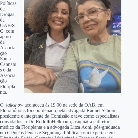
Políticas
de
Drogas
da
OAB/S
C, com
apoio
da
Associa
ção
Santa
Cannabi
s e da
Associa
ção
Floripla
nta.
O
talkshow
aconteceu às 19:00 na sede da OAB, em
Florianópolis foi coordenado pela advogada Raquel Schram,
presidente e integrante da Comissão e teve como especialistas
convidados o Dr. RodolfoHellmann, psiquiatra e diretor
médico da Floriplanta e a advogada Litza Aoni, pós-graduada
em Ciências Penais e Segurança Pública, com expertise em