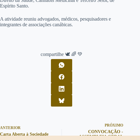
Direito da Saúde, Cannabis Medicinal e Terceiro Setor, de
Espírito Santo.
A atividade reuniu advogados, médicos, pesquisadores e
integrantes de associações canábicas.
compartilhe 🕊️ 🌈 💚
PRÓXIMO
ANTERIOR
CONVOCAÇÃO -
Carta Aberta à Sociedade
ASSEMBLEIA GERAL
Civil - Associação Cannabis